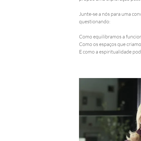
Junte-se a nós para uma conv
questionando:
Como equilibramos a funcion
Como os espaços que criamo
E como a espiritualidade pod