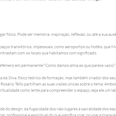
r físico. Pode ser memória, inspiração, reflexão, ou até a sua ausê
paços transitórios, impessoais, como aeroportos ou hotéis, que M
ontrastam com os locais que habitamos com significado. 
efémero em permanente? Como damos alma ao que parece vazio?
a da Silva ,físico teórico de formação, mas também criador dos seu
Rosário Tello partilham as suas visões únicas sobre o tema. Ambos
ritualidade como lente para compreender o espaço, seja ele um lab
ade do design, da fugacidade dos não-lugares à sacralidade dos es
, profissional e espiritual do que significa criar, ocupar e transce