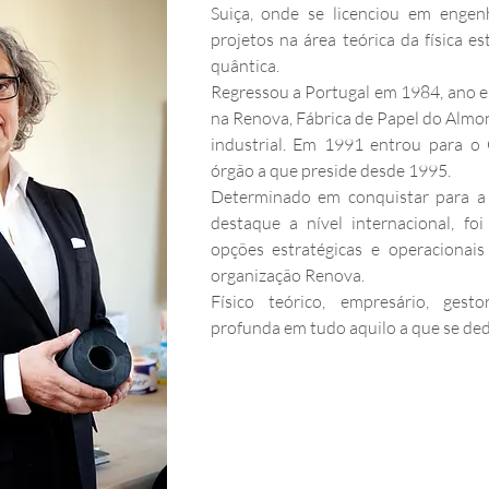
Suiça, onde se licenciou em engenha
projetos na área teórica da física es
quântica.
Regressou a Portugal em 1984, ano em
na Renova, Fábrica de Papel do Almond
industrial. Em 1991 entrou para o 
órgão a que preside desde 1995.
Determinado em conquistar para a
destaque a nível internacional, fo
opções estratégicas e operacionais
organização Renova.
Físico teórico, empresário, gesto
profunda em tudo aquilo a que se ded