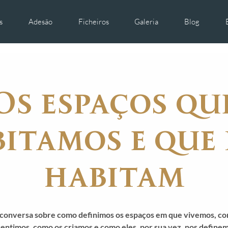
s
Adesão
Ficheiros
Galeria
Blog
Os espaços qu
itamos e que
habitam
conversa sobre como definimos os espaços em que vivemos, co