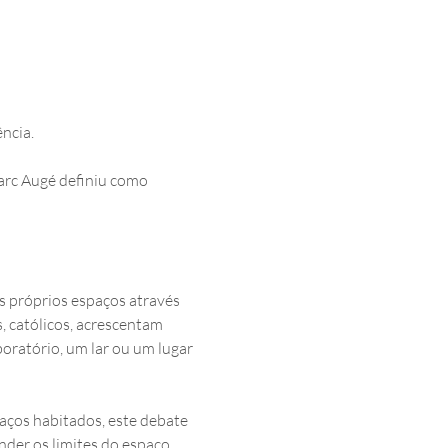
ncia. 
arc Augé definiu como 
s próprios espaços através 
, católicos, acrescentam 
oratório, um lar ou um lugar 
paços habitados, este debate 
nder os limites do espaço.