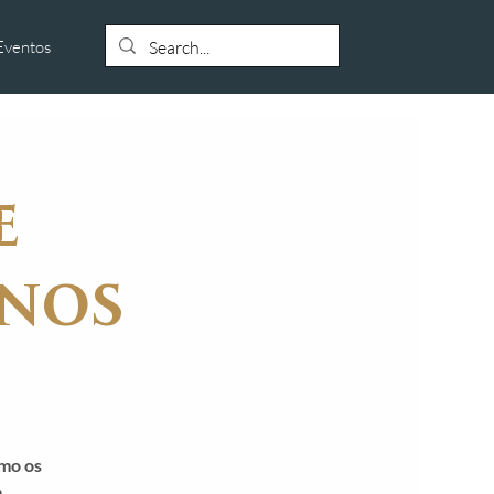
Eventos
e
 nos
mo os