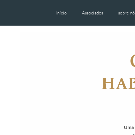
Início
Associados
sobre nó
hab
Uma 