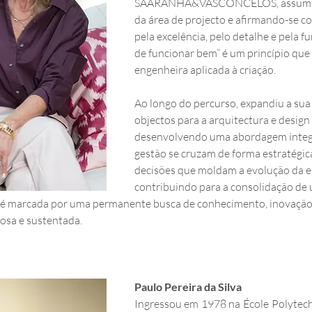
SAARANHA&VASCONCELOS, assumindo
da área de projecto e afirmando-se c
pela excelência, pelo detalhe e pela fu
de funcionar bem” é um princípio que 
engenheira aplicada à criação.
Ao longo do percurso, expandiu a sua
objectos para a arquitectura e design 
desenvolvendo uma abordagem integra
gestão se cruzam de forma estratégica
decisões que moldam a evolução da e
contribuindo para a consolidação de 
a é marcada por uma permanente busca de conhecimento, inovação e
rosa e sustentada.
Paulo Pereira da Silva
Ingressou em 1978 na École Polytech