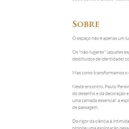
Sobre
O espaço não é apenas um luga
Os "não-lugares" (aqueles es
destituídos de identidade) c
Mas como transformamos o 
Neste encontro, Paulo Pereir
do desenho e da decoração e 
uma camada essencial: a espi
de passagem.
Do rigor da ciência à intimid
propõe uma exploração pessoal