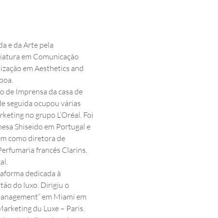
 e da Arte pela 
nciatura em Comunicação 
lização em Aesthetics and 
boa.
o de Imprensa da casa de 
de seguida ocupou várias 
keting no grupo L’Oréal. Foi 
esa Shiseido em Portugal e 
em como diretora de 
rfumaria francês Clarins, 
al.
taforma dedicada à 
ão do luxo. Dirigiu o 
Management” em Miami em 
Marketing du Luxe – Paris. 