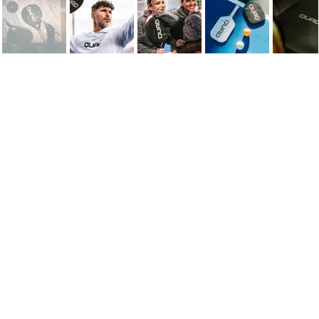
A QUAD é uma marca premium no mundo do Padel e do Pickleball. Fabrica em Portugal cada produto com uma meticulosa atenção aos detalhes. Cria raquetes com um desempenho
superior: excelência nos materiais e padrões de ecologia únicos. Recentemente fundada, em 2021, a QUAD produz produtos técnicos de alto desempenho para praticantes de Padel e
Pickleball. Vasco Carvalho deu início a uma realidade inovadora com a construção da QUAD Factory, a primeira fábrica de raquetes de Padel em carbono, e com o lançamento da
QUAD Pickleball, a primeira marca portuguesa da modalidade. O compromisso com a inovação e tecnologia faz da QUAD uma escolha superior para jogadores de Padel e Pickleball
em todo o mundo, seja profissional ou amador. O desenvolvimento de uma raquete de Padel e de Pickleball passa pelo departamento técnico e de inovação e design, onde se alia a
imagem à tecnologia de ponta. E assim nascem produtos para Padel e Pickleball tecnologicamente evoluídos, inovadores, únicos.
"A QUAD acelera o desenvolvimento da prática prática do Padel e do Pickleball em Portugal e, hoje, é uma marca de referência e de excelência, reconhecida internacionalmente.
É uma marca premium, com produtos únicos e de excelência, 100% portuguesa."
Vasco Carvalho, Founder QUAD