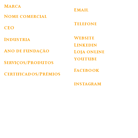
Braga
Corporativo
Marca
Email
QUAD
info@quad-sports.com
Nome comercial
Telefone
Search4Fun. Lda
CEO
+351 253 119 842
Vasco Carvalho
Website
Industria
Linkedin
Desporto e lazer
Ano de fundação
Loja online
2021
youtube
Serviços/Produtos
http://www.quad-sports.com
https://www.linkedin.com/company/quadsports/
Vestuário, Raquetes e Acessórios de Padel e Pickleball
Facebook
Certificados/Prémios
https://www.facebook.com/quadpadel
Melhor Marca Fit 2023 Prémios NiT
https://www.quad-sports.com/products
instagram
https://www.instagram.com/quadpadel/