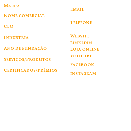
Avenida da Liberdade, 164, Lisboa, Lisboa 1250 – 146 Portugal
Corporativo
Marca
Email
GRUPO VALVERDE
info@valverdehotel.com
Nome comercial
Telefone
VILLA AVENIDA HOTEL, S.A.
CEO
+351 21 094 03 00
Website
Industria
Linkedin
Hotelaria
Ano de fundação
Loja online
youtube
Serviços/Produtos
http://www.valverdehotel.com
Facebook
Certificados/Prémios
instagram