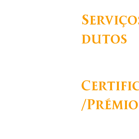
2005
Serviço
dutos
Saúde,
Investigação Científica,
Prémio António Champa
Certifi
/Prémio