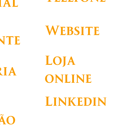
ial
+351 210 480 200
mmer Champalimaud
mpalimaud
Website
nte
https://www.fchampalimaud.org
Loja
ria
online
Linkedin
ão
https://www.linkedin.com/company/c
hampalimaud-foundation/