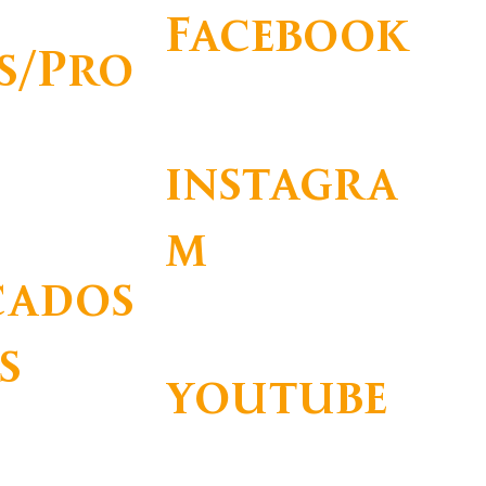
Facebook
s/Pro
https://www.facebook.com/Champali
maudFoundation
instagra
m
limaud e Visão
cados
https://www.instagram.com/champal
imaudfoundation/
s
youtube
https://www.youtube.com/channel/U
CjZ337tYdjkl974tQsNdwCQ