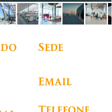
ado
Sede
Avenida Brasília
1400-038 Lisboa - Portugal
Email
d
info@fundacaochampalimaud.pt
Telefone