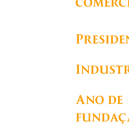
comerc
Fundação D. Anna de So
e Dr. Carlos Montez Cha
Preside
Leonor Beleza
Indust
Saúde
Ano de
fundaç