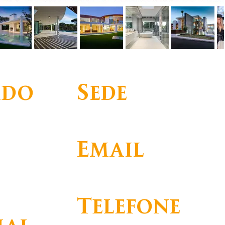
ado
Sede
Email
info@barmat.pt
Telefone