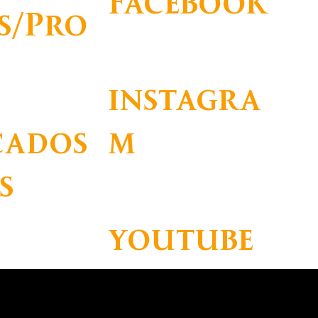
Facebook
s/Pro
A
https://www.facebook.com/barmat.p
t
instagra
m
cados
s
https://www.instagram.com/barmat.
pt/
youtube