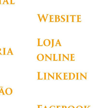
ial
+351 234 729 600
Website
http://www.barmat.pt
Loja
ria
online
 & Decoração
Linkedin
ão
https://www.linkedin.com/company/
barmat