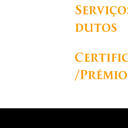
Serviço
B
dutos
Certifi
/Prémio