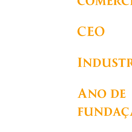
comerc
CEO
Indust
Cerâmica e Vidro, Arte
Ano de
fundaç