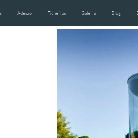
s
Adesão
Ficheiros
Galeria
Blog